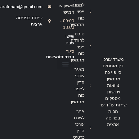
לממנה
ראשון עד
saraforian@gmail.com
ייפוי
חמישי
שירות בפריסה
כוח
09:00 -
ארצית
מתמשך
18:00
טופס
שישי
להורדה
שבת
ייפוי
סגור
כוח
פרטיות/נגישות
משרד עורכי
מתמשך
דין מומחים
מאגר
בייפוי כח
הצהרת נגישות
מדיניות פרטיות
עורכי
מתמשך
הדין
צוואות
לייפוי
וירושות
כוח
מספקים
מתמשך
שירות עו״ד עד
אתר
הבית
לשכת
בפריסה
עורכי
ארצית
הדין -
כרטיס